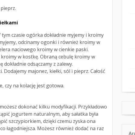
 pieprz.
kiełkami
W tym czasie ogórka dokładnie myjemy i kroimy
 myjemy, odcinamy ogonki i również kroimy w
selera naciowego kroimy w cienkie paski.
 kroimy w kostkę. Obraną cebulę kroimy w
ę dokładnie odsączamy z zalewy.
 Dodajemy majonez, kiełki, sól i pieprz. Całość
e, czy na kolację jest gotowa.
 możesz dokonać kilku modyfikacji. Przykładowo
ąpić jogurtem naturalnym, aby sałatka była
ąpić szczypiorkiem, dzięki czemu zyska ona
ieco łagodniejsza. Możesz również dodać na raz
Ar