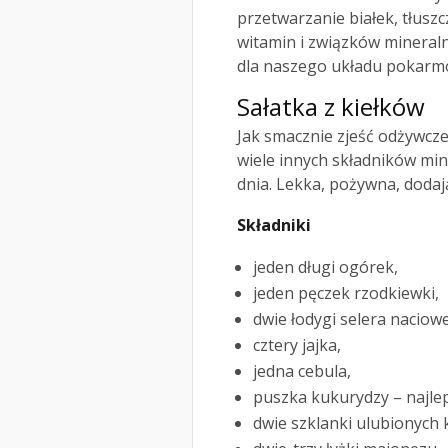
przetwarzanie białek, tłus
witamin i związków mineraln
dla naszego układu pokar
Sałatka z kiełków
Jak smacznie zjeść odżywcze 
wiele innych składników min
dnia. Lekka, pożywna, dodają
Składniki
jeden długi ogórek,
jeden pęczek rzodkiewki,
dwie łodygi selera naciow
cztery jajka,
jedna cebula,
puszka kukurydzy – najle
dwie szklanki ulubionych 