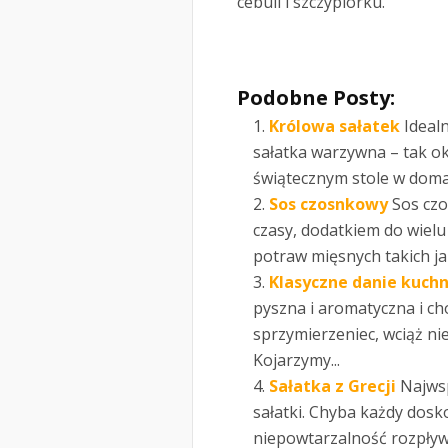
cebuli i szczypiorku.
Podobne Posty:
Królowa sałatek
Ideal
sałatka warzywna – tak okr
świątecznym stole w domac
Sos czosnkowy
Sos cz
czasy, dodatkiem do wiel
potraw mięsnych takich jak
Klasyczne danie kuchn
pyszna i aromatyczna i ch
sprzymierzeniec, wciąż n
Kojarzymy...
Sałatka z Grecji
Najwsp
sałatki. Chyba każdy dosko
niepowtarzalność rozpływaj