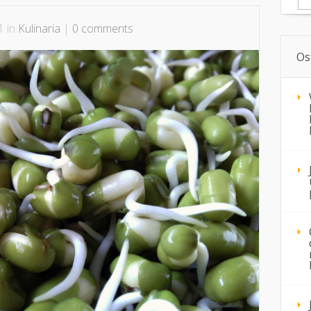
1 in
Kulinaria
|
0 comments
Os