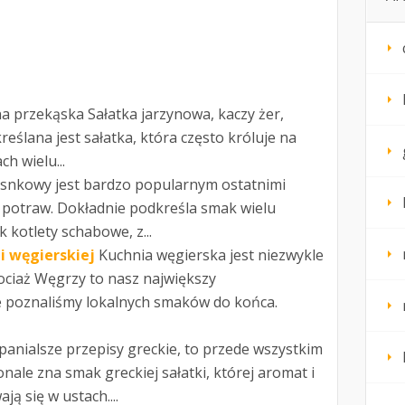
na przekąska Sałatka jarzynowa, kaczy żer,
eślana jest sałatka, która często króluje na
h wielu...
osnkowy jest bardzo popularnym ostatnimi
u potraw. Dokładnie podkreśla smak wielu
 kotlety schabowe, z...
i węgierskiej
Kuchnia węgierska jest niezwykle
ociaż Węgrzy to nasz największy
ie poznaliśmy lokalnych smaków do końca.
anialsze przepisy greckie, to przede wszystkim
nale zna smak greckiej sałatki, której aromat i
ą się w ustach....