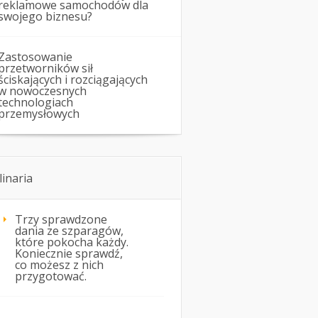
reklamowe samochodów dla
swojego biznesu?
Zastosowanie
przetworników sił
ściskających i rozciągających
w nowoczesnych
technologiach
przemysłowych
linaria
Trzy sprawdzone
dania ze szparagów,
które pokocha każdy.
Koniecznie sprawdź,
co możesz z nich
przygotować.