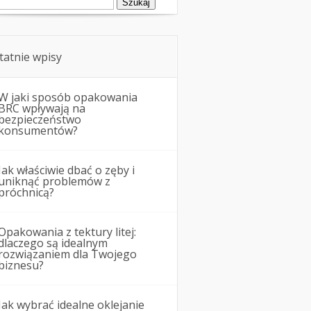
tatnie wpisy
W jaki sposób opakowania
BRC wpływają na
bezpieczeństwo
konsumentów?
Jak właściwie dbać o zęby i
uniknąć problemów z
próchnicą?
Opakowania z tektury litej:
dlaczego są idealnym
rozwiązaniem dla Twojego
biznesu?
Jak wybrać idealne oklejanie