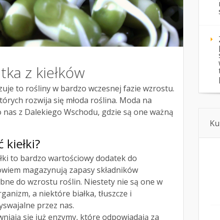
tka z kiełków
zuje to rośliny w bardzo wczesnej fazie wzrostu.
których rozwija się młoda roślina. Moda na
do nas z Dalekiego Wschodu, gdzie są one ważną
Ku
 kiełki?
ełki to bardzo wartościowy dodatek do
bowiem magazynują zapasy składników
bne do wzrostu roślin. Niestety nie są one w
ganizm, a niektóre białka, tłuszcze i
swajalne przez nas.
niają się już enzymy, które odpowiadają za