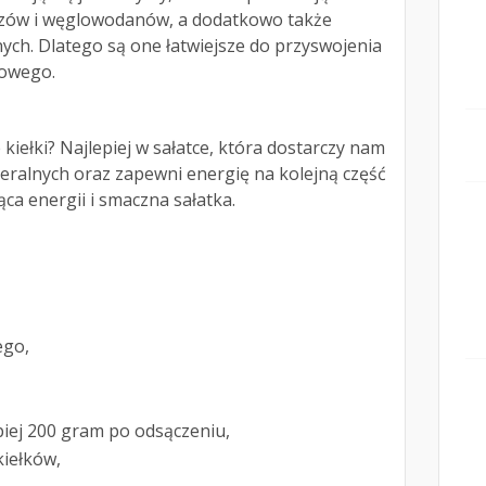
zczów i węglowodanów, a dodatkowo także
ych. Dlatego są one łatwiejsze do przyswojenia
mowego.
kiełki? Najlepiej w sałatce, która dostarczy nam
eralnych oraz zapewni energię na kolejną część
ca energii i smaczna sałatka.
ego,
piej 200 gram po odsączeniu,
kiełków,