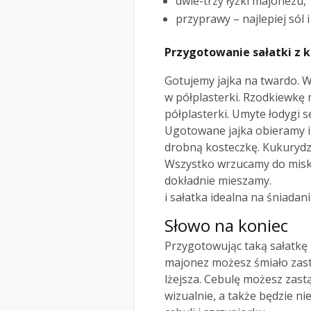
dwie-trzy łyżki majonezu,
przyprawy – najlepiej sól i
Przygotowanie sałatki z 
Gotujemy jajka na twardo. 
w półplasterki. Rzodkiewkę
półplasterki. Umyte łodygi 
Ugotowane jajka obieramy i
drobną kosteczkę. Kukurydz
Wszystko wrzucamy do miski.
dokładnie mieszamy.
i sałatka idealna na śniadani
Słowo na koniec
Przygotowując taką sałatkę
majonez możesz śmiało zast
lżejsza. Cebulę możesz zast
wizualnie, a także będzie n