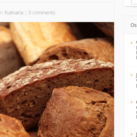
 in
Kulinaria
|
0 comments
Os