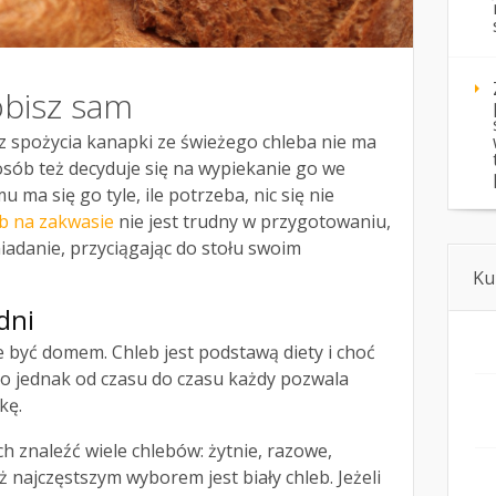
obisz sam
z spożycia kanapki ze świeżego chleba nie ma
 osób też decyduje się na wypiekanie go we
 ma się go tyle, ile potrzeba, nic się nie
eb na zakwasie
nie jest trudny w przygotowaniu,
niadanie, przyciągając do stołu swoim
Ku
dni
e być domem. Chleb jest podstawą diety i choć
o jednak od czasu do czasu każdy pozwala
kę.
 znaleźć wiele chlebów: żytnie, razowe,
 najczęstszym wyborem jest biały chleb. Jeżeli