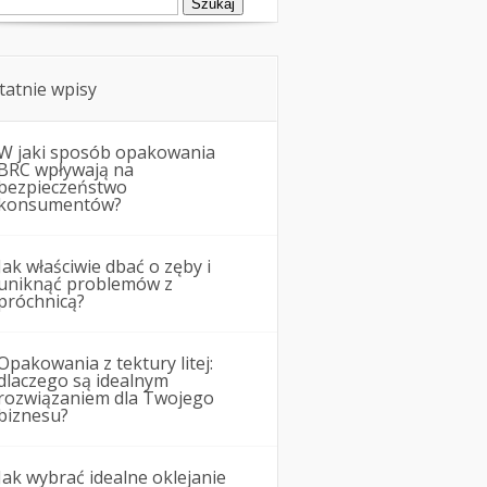
tatnie wpisy
W jaki sposób opakowania
BRC wpływają na
bezpieczeństwo
konsumentów?
Jak właściwie dbać o zęby i
uniknąć problemów z
próchnicą?
Opakowania z tektury litej:
dlaczego są idealnym
rozwiązaniem dla Twojego
biznesu?
Jak wybrać idealne oklejanie