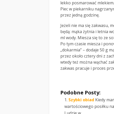
lekko posmarować mlekiem
Piec w piekarniku nagrzanym
przez jedną godzinę.
Jeżeli nie ma się zakwasu,
będą: mąka żytnia i letnia w
ml wody. Miesza się to ze so
Po tym czasie miesza i pono
„dokarmia” – dodaje 50 g mąk
przez około cztery dni z z
wtedy też można wąchać zak
zakwas pracuje i proces pr
Podobne Posty:
Szybki obiad
Kiedy mam
wartościowego posiłku na ob
Ludzie w...