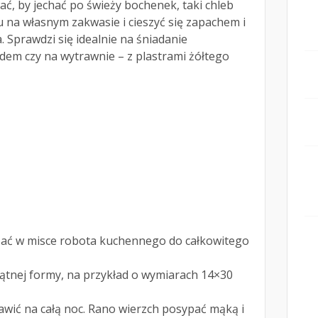
ać, by jechać po świeży bochenek, taki chleb
a własnym zakwasie i cieszyć się zapachem i
 Sprawdzi się idealnie na śniadanie
m czy na wytrawnie – z plastrami żółtego
zać w misce robota kuchennego do całkowitego
ątnej formy, na przykład o wymiarach 14×30
tawić na całą noc. Rano wierzch posypać mąką i