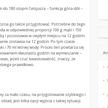
.
 do 180 stopni Celsjusza – funkcja góra-dół –
 można go także przygotować. Potrzebne do tego
oda w odpowiedniej proporcji 100 g mąki i 150
bą i pozostawia w ciepłym miejscu na 12 godzin.
wnie zostawia na 12 godzin. Po tym czasie
i i 70 ml letniej wody. Proces ten powtarza się
Ar
achowaniem dwunastu godzin na wymieszanie –
was, jeżeli czuć kwaskowatość, znaczy, że
zebiega prawidłowo.
y za mało czasu, na przygotowanie szybkiego i
iad, jest kilka opcji wyjścia z takiej sytuacji.