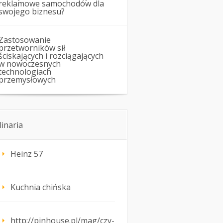
reklamowe samochodów dla
swojego biznesu?
Zastosowanie
przetworników sił
ściskających i rozciągających
w nowoczesnych
technologiach
przemysłowych
linaria
Heinz 57
Kuchnia chińska
http://pinhouse.pl/mag/czy-