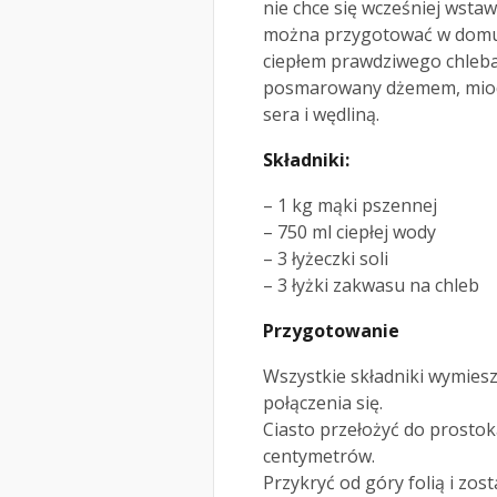
nie chce się wcześniej wstaw
można przygotować w domu n
ciepłem prawdziwego chleba.
posmarowany dżemem, miode
sera i wędliną.
Składniki:
– 1 kg mąki pszennej
– 750 ml ciepłej wody
– 3 łyżeczki soli
– 3 łyżki zakwasu na chleb
Przygotowanie
Wszystkie składniki wymies
połączenia się.
Ciasto przełożyć do prostok
centymetrów.
Przykryć od góry folią i zos