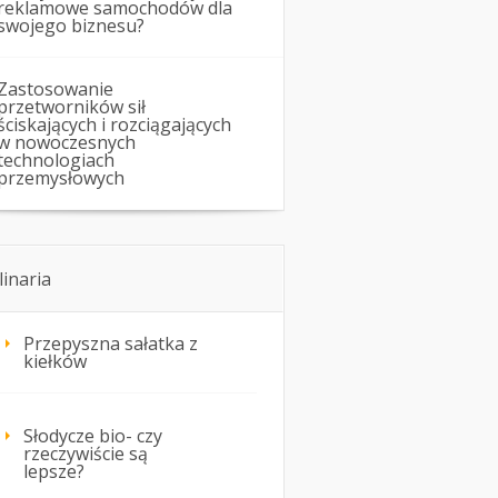
reklamowe samochodów dla
swojego biznesu?
Zastosowanie
przetworników sił
ściskających i rozciągających
w nowoczesnych
technologiach
przemysłowych
linaria
Przepyszna sałatka z
kiełków
Słodycze bio- czy
rzeczywiście są
lepsze?