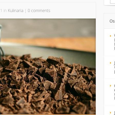
1 in
Kulinaria
|
0 comments
Os