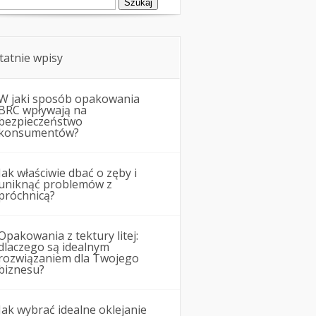
tatnie wpisy
W jaki sposób opakowania
BRC wpływają na
bezpieczeństwo
konsumentów?
Jak właściwie dbać o zęby i
uniknąć problemów z
próchnicą?
Opakowania z tektury litej:
dlaczego są idealnym
rozwiązaniem dla Twojego
biznesu?
Jak wybrać idealne oklejanie