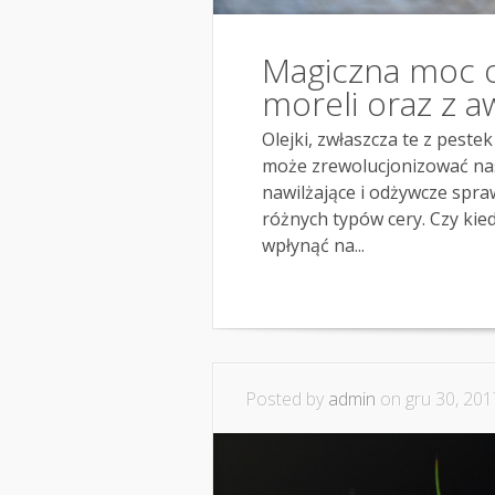
Magiczna moc o
moreli oraz z 
Olejki, zwłaszcza te z peste
może zrewolucjonizować nasz
nawilżające i odżywcze spra
różnych typów cery. Czy kied
wpłynąć na...
Posted by
admin
on gru 30, 201