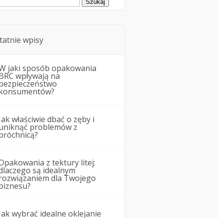
tatnie wpisy
W jaki sposób opakowania
BRC wpływają na
bezpieczeństwo
konsumentów?
Jak właściwie dbać o zęby i
uniknąć problemów z
próchnicą?
Opakowania z tektury litej:
dlaczego są idealnym
rozwiązaniem dla Twojego
biznesu?
Jak wybrać idealne oklejanie