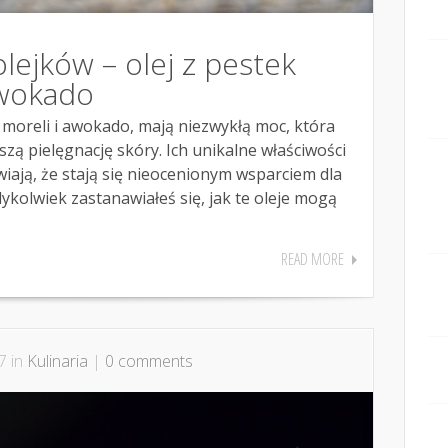
lejków – olej z pestek
awokado
k moreli i awokado, mają niezwykłą moc, która
ą pielęgnację skóry. Ich unikalne właściwości
wiają, że stają się nieocenionym wsparciem dla
ykolwiek zastanawiałeś się, jak te oleje mogą
READ MORE
7 in
Kulinaria
|
0 comments