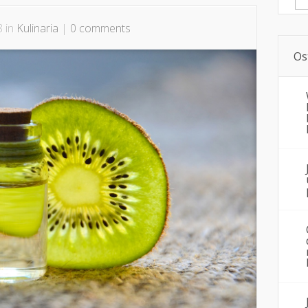
8 in
Kulinaria
|
0 comments
Os