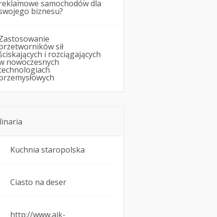
reklamowe samochodów dla
swojego biznesu?
Zastosowanie
przetworników sił
ściskających i rozciągających
w nowoczesnych
technologiach
przemysłowych
linaria
Kuchnia staropolska
Ciasto na deser
http://www.ajk-