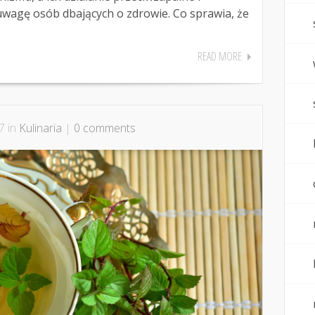
uwagę osób dbających o zdrowie. Co sprawia, że
READ MORE
7 in
Kulinaria
|
0 comments