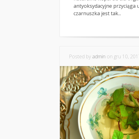
antyoksydacyjne przyciąga 
czarnuszka jest tak...
Posted by
admin
on gru 10, 201