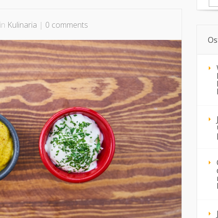
 in
Kulinaria
|
0 comments
Os