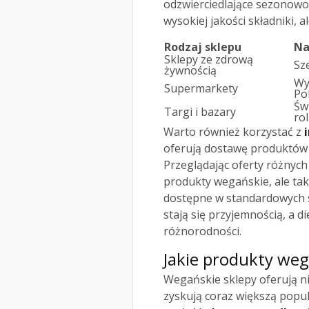
odzwierciedlające sezonowo
wysokiej jakości składniki, 
Rodzaj sklepu
Na
Sklepy ze zdrową
Sz
żywnością
Wy
Supermarkety
Pol
Św
Targi i bazary
ro
Warto również korzystać z
oferują dostawę produktów 
Przeglądając oferty różnych
produkty wegańskie, ale tak
dostępne w standardowych s
stają się przyjemnością, a d
różnorodności.
Jakie produkty weg
Wegańskie sklepy oferują n
zyskują coraz większą pop