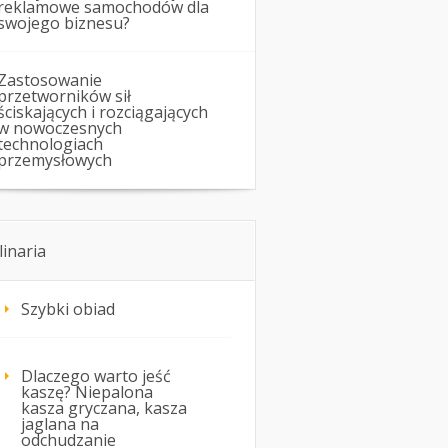
reklamowe samochodów dla
swojego biznesu?
Zastosowanie
przetworników sił
ściskających i rozciągających
w nowoczesnych
technologiach
przemysłowych
linaria
Szybki obiad
Dlaczego warto jeść
kaszę? Niepalona
kasza gryczana, kasza
jaglana na
odchudzanie