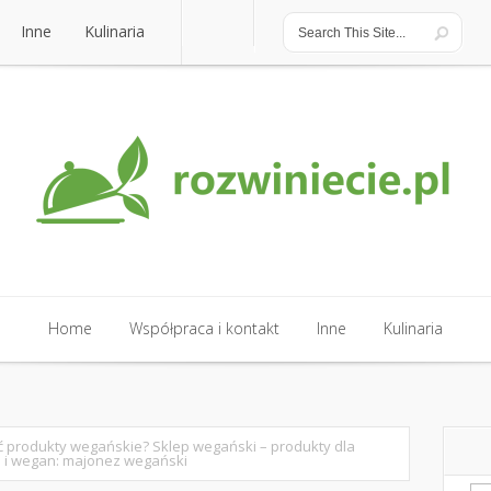
Inne
Kulinaria
Inne
Kulinaria
Home
Współpraca i kontakt
Inne
Kulinaria
Home
Współpraca i kontakt
Inne
Kulinaria
ć produkty wegańskie? Sklep wegański – produkty dla
 i wegan: majonez wegański
Sz