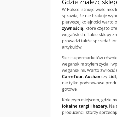
Gdzie znaleźć skle
W Polsce istnieje wiele mo
sprawia, że nie brakuje wybo
pierwszej kolejności warto 
żywnością
, które często o
wegańskich. Takie sklepy zna
prowadzi także sprzedaż in
artykułów.
Sieci supermarketów równie
wegańskim stylem życia i w
wegańskimi. Warto zwrócić u
Carrefour
,
Auchan
czy
Lidl
nie tylko podstawowe produk
gotowe.
Kolejnym miejscem, gdzie mo
lokalne targi i bazary
. Na 
producenci, którzy sprzeda