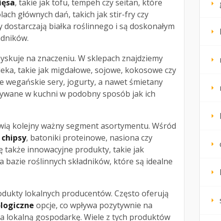
ięsa
, takie jak tofu, tempeh czy seitan, które
lach głównych dań, takich jak stir-fry czy
 dostarczają białka roślinnego i są doskonałym
adników.
yskuje na znaczeniu. W sklepach znajdziemy
eka, takie jak migdałowe, sojowe, kokosowe czy
e wegańskie sery, jogurty, a nawet śmietany
żywane w kuchni w podobny sposób jak ich
wią kolejny ważny segment asortymentu. Wśród
 chipsy
, batoniki proteinowe, nasiona czy
ę także innowacyjne produkty, takie jak
bazie roślinnych składników, które są idealne
dukty lokalnych producentów. Często oferują
ologiczne
opcje, co wpływa pozytywnie na
ra lokalną gospodarkę. Wiele z tych produktów