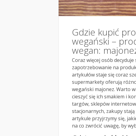
Gdzie kupić pr
wegański – prod
wegan: majone
Coraz więcej osób decyduje 
zapotrzebowanie na produkt
artykułów staje się coraz sz
supermarkety oferują różno
wegański majonez. Warto wi
cieszyć się ich smakiem i k
targów, sklepów internetow
stacjonarnych, zakupy stają
artykule przyjrzymy się, ja
na co zwrócić uwagę, by wyb