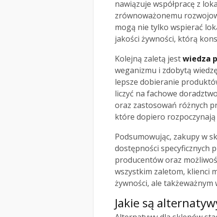
nawiązuje współpracę z loka
zrównoważonemu rozwojowi i
mogą nie tylko wspierać lok
jakości żywności, którą kon
Kolejną zaletą jest
wiedza 
weganizmu i zdobytą wiedzę 
lepsze dobieranie produktó
liczyć na fachowe doradztwo
oraz zastosowań różnych pro
które dopiero rozpoczynają
Podsumowując, zakupy w skl
dostępności specyficznych p
producentów oraz możliwość 
wszystkim zaletom, klienci m
żywności, ale takżeważnym 
Jakie są alternaty
Alternatywy dla sklepów st