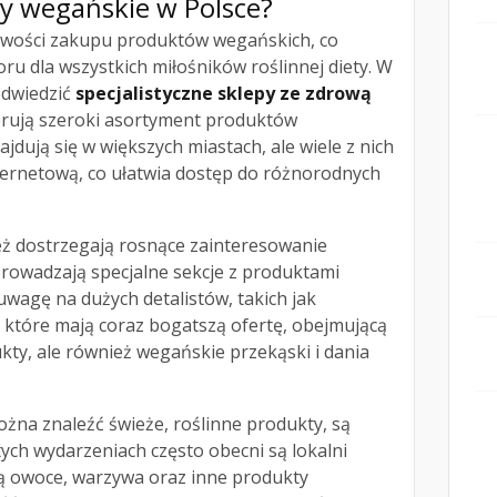
py wegańskie w Polsce?
żliwości zakupu produktów wegańskich, co
ru dla wszystkich miłośników roślinnej diety. W
odwiedzić
specjalistyczne sklepy ze zdrową
ferują szeroki asortyment produktów
jdują się w większych miastach, ale wiele z nich
ternetową, co ułatwia dostęp do różnorodnych
ż dostrzegają rosnące zainteresowanie
prowadzają specjalne sekcje z produktami
wagę na dużych detalistów, takich jak
, które mają coraz bogatszą ofertę, obejmującą
ty, ale również wegańskie przekąski i dania
żna znaleźć świeże, roślinne produkty, są
tych wydarzeniach często obecni są lokalni
ją owoce, warzywa oraz inne produkty