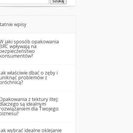
tatnie wpisy
W jaki sposób opakowania
BRC wpływają na
bezpieczeństwo
konsumentów?
Jak właściwie dbać o zęby i
uniknąć problemów z
próchnicą?
Opakowania z tektury litej:
dlaczego są idealnym
rozwiązaniem dla Twojego
biznesu?
Jak wybrać idealne oklejanie