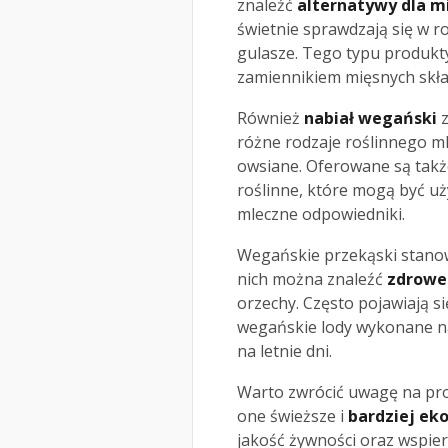
znaleźć
alternatywy dla m
świetnie sprawdzają się w ro
gulasze. Tego typu produkty
zamiennikiem mięsnych skł
Również
nabiał wegański
z
różne rodzaje roślinnego ml
owsiane. Oferowane są takż
roślinne, które mogą być u
mleczne odpowiedniki.
Wegańskie przekąski stano
nich można znaleźć
zdrowe
orzechy. Często pojawiają si
wegańskie lody wykonane na 
na letnie dni.
Warto zwrócić uwagę na pro
one świeższe i
bardziej ek
jakość żywności oraz wspie