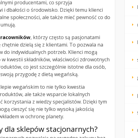
lnymi producentami, co sprzyja
 dbałości o środowisko. Dzięki temu klienci
alne społeczności, ale także mieć pewność co do
sumują.
pracowników
, którzy często są pasjonatami
chętnie dzielą się z klientami. To pozwala na
w do indywidualnych potrzeb. Klienci mogą
 w kwestii składników, właściwości zdrowotnych
duktów, co jest szczególnie istotne dla osób,
 swoją przygodę z dietą wegańską.
epie wegańskim to nie tylko kwestia
roduktów, ale także wsparcie lokalnych
korzystania z wiedzy specjalistów. Dzięki tym
ogą cieszyć się nie tylko wysoką jakością
wkładem w ochronę planety.
wy dla sklepów stacjonarnych?
acjonarnych pozwalają na wygodne zakupy bez