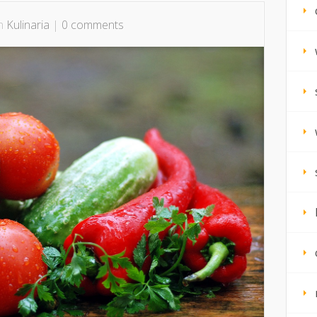
in
Kulinaria
|
0 comments