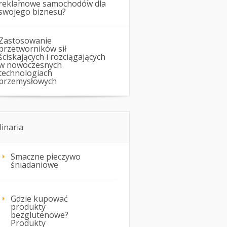
reklamowe samochodów dla
swojego biznesu?
Zastosowanie
przetworników sił
ściskających i rozciągających
w nowoczesnych
technologiach
przemysłowych
linaria
Smaczne pieczywo
śniadaniowe
Gdzie kupować
produkty
bezglutenowe?
Produkty