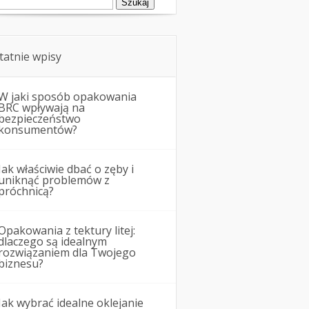
tatnie wpisy
W jaki sposób opakowania
BRC wpływają na
bezpieczeństwo
konsumentów?
Jak właściwie dbać o zęby i
uniknąć problemów z
próchnicą?
Opakowania z tektury litej:
dlaczego są idealnym
rozwiązaniem dla Twojego
biznesu?
Jak wybrać idealne oklejanie