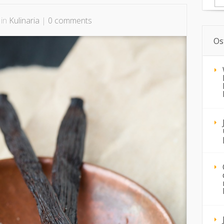
 in
Kulinaria
|
0 comments
Os