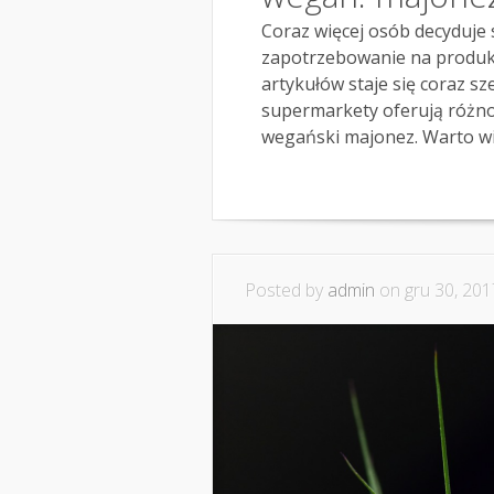
Coraz więcej osób decyduje 
zapotrzebowanie na produkt
artykułów staje się coraz sz
supermarkety oferują różno
wegański majonez. Warto wie
Posted by
admin
on gru 30, 201