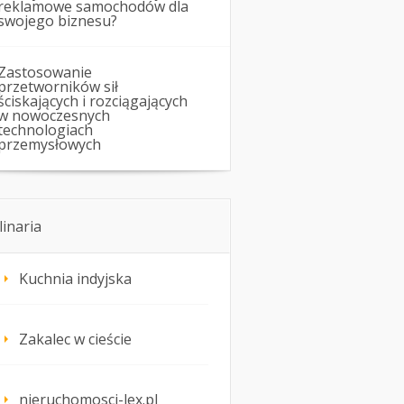
reklamowe samochodów dla
swojego biznesu?
Zastosowanie
przetworników sił
ściskających i rozciągających
w nowoczesnych
technologiach
przemysłowych
linaria
Kuchnia indyjska
Zakalec w cieście
nieruchomosci-lex.pl