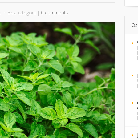
 in Bez kategorii |
0 comments
Os