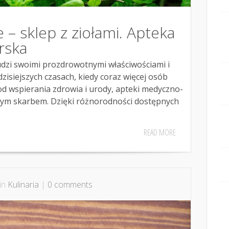
 – sklep z ziołami. Apteka
rska
udzi swoimi prozdrowotnymi właściwościami i
siejszych czasach, kiedy coraz więcej osób
d wspierania zdrowia i urody, apteki medyczno-
iwym skarbem. Dzięki różnorodności dostępnych
READ MORE
 in
Kulinaria
|
0 comments