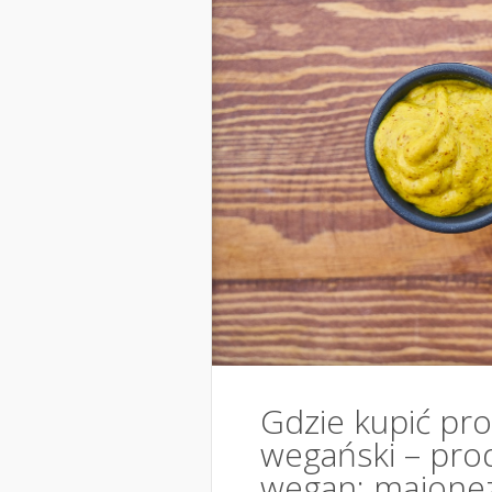
Gdzie kupić pr
wegański – prod
wegan: majone