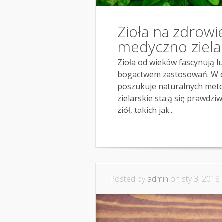
Zioła na zdrowie
medyczno ziela
Zioła od wieków fascynują l
bogactwem zastosowań. W dzi
poszukuje naturalnych meto
zielarskie stają się prawdz
ziół, takich jak...
Posted by
admin
on sty 3, 2018