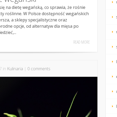
się na dietę wegańską, co sprawia, że rośnie
y roślinne. W Polsce dostępność wegańskich
ersza, a sklepy specjalistyczne oraz
rodne opcje, od alternatyw dla mięsa po
dzieć,...
READ MORE
7 in
Kulinaria
|
0 comments