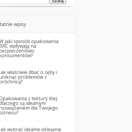
tatnie wpisy
W jaki sposób opakowania
BRC wpływają na
bezpieczeństwo
konsumentów?
Jak właściwie dbać o zęby i
uniknąć problemów z
próchnicą?
Opakowania z tektury litej:
dlaczego są idealnym
rozwiązaniem dla Twojego
biznesu?
Jak wybrać idealne oklejanie