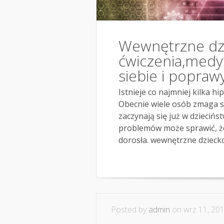
Wewnętrzne dzi
ćwiczenia,medy
siebie i poprawy
Istnieje co najmniej kilka hi
Obecnie wiele osób zmaga s
zaczynają się już w dzieciń
problemów może sprawić, że 
dorosła. wewnętrzne dziecko.
Posted by
admin
on wrz 11, 201