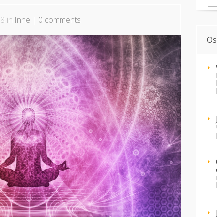
8 in
Inne
|
0 comments
Os