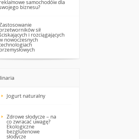
reklamowe samochodów dla
swojego biznesu?
Zastosowanie
przetworników sił
ściskających i rozciągających
w nowoczesnych
technologiach
przemysłowych
linaria
Jogurt naturalny
Zdrowe słodycze – na
co zwracać uwagę?
Ekologiczne
bezglutenowe
słodycze