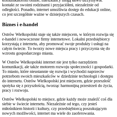
komunikatorom online, mieszkańcy mogą łatwo utrzymywać
kontakt ze swoimi rodzinami i przyjaciółmi, niezależnie od
odległości. Ponadto, internet umożliwia dostęp do edukacji online,
co jest szczególnie ważne w dzisiejszych czasach.
Biznes i e-handel
Ostrów Wielkopolski staje się także miejscem, w którym rozwija się
e-handel i nowoczesne firmy internetowe. Lokalni przedsiębiorcy
korzystają z internetu, aby promować swoje produkty i usługi na
całym świecie. To tworzy nowe miejsca pracy i przyczynia się do
wzrostu gospodarczego miasta.
W Ostrów Wielkopolski internet nie jest tylko narzędziem
komunikacji, ale także motorem rozwoju społeczności i gospodarki.
To miasto, które nieustannie się rozwija i wychodzi naprzeciw
potrzebom swoich mieszkańców w dziedzinie technologii i dostępu
do internetu. Ostrów Wielkopolski jest miejscem, gdzie przeszłość
spotyka się z przyszłością, tworząc harmonijną przestrzeń do życia,
pracy i rozwoju.
Ostrów Wielkopolski to miejsce, gdzie każdy może znaleźć coś dla
siebie w świecie internetu. Niezależnie od tego, czy jesteś
miłośnikiem historii i kultury, czy przedsiębiorcą poszukującym
nowych możliwości, internet ma wiele do zaoferowania.