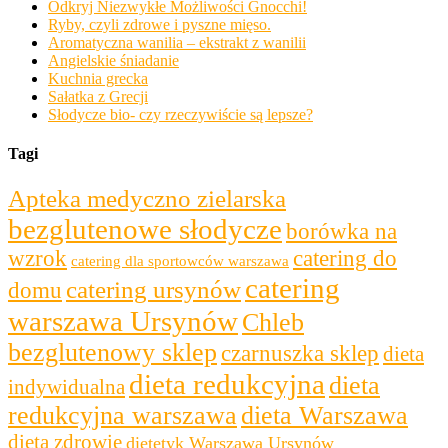
Odkryj Niezwykłe Możliwości Gnocchi!
Ryby, czyli zdrowe i pyszne mięso.
Aromatyczna wanilia – ekstrakt z wanilii
Angielskie śniadanie
Kuchnia grecka
Sałatka z Grecji
Słodycze bio- czy rzeczywiście są lepsze?
Tagi
Apteka medyczno zielarska
bezglutenowe słodycze
borówka na
wzrok
catering do
catering dla sportowców warszawa
catering
catering ursynów
domu
warszawa Ursynów
Chleb
bezglutenowy sklep
czarnuszka sklep
dieta
dieta redukcyjna
dieta
indywidualna
redukcyjna warszawa
dieta Warszawa
dieta zdrowie
dietetyk Warszawa Ursynów