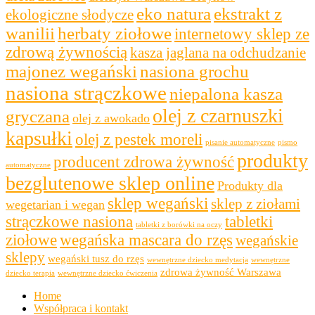
eko natura
ekstrakt z
ekologiczne słodycze
wanilii
herbaty ziołowe
internetowy sklep ze
zdrową żywnością
kasza jaglana na odchudzanie
majonez wegański
nasiona grochu
nasiona strączkowe
niepalona kasza
olej z czarnuszki
gryczana
olej z awokado
kapsułki
olej z pestek moreli
pisanie automatyczne
pismo
produkty
producent zdrowa żywność
automatyczne
bezglutenowe sklep online
Produkty dla
sklep wegański
sklep z ziołami
wegetarian i wegan
strączkowe nasiona
tabletki
tabletki z borówki na oczy
ziołowe
wegańska mascara do rzęs
wegańskie
sklepy
wegański tusz do rzęs
wewnętrzne dziecko medytacja
wewnętrzne
zdrowa żywność Warszawa
dziecko terapia
wewnętrzne dziecko ćwiczenia
Home
Współpraca i kontakt