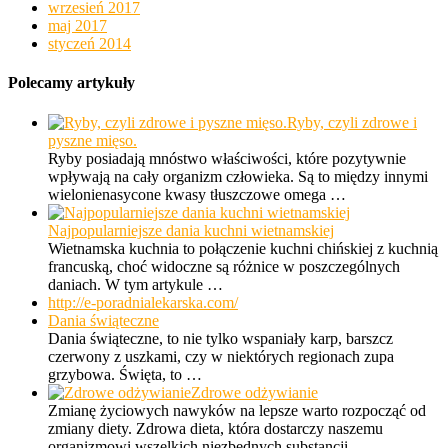
wrzesień 2017
maj 2017
styczeń 2014
Polecamy artykuły
Ryby, czyli zdrowe i
pyszne mięso.
Ryby posiadają mnóstwo właściwości, które pozytywnie
wpływają na cały organizm człowieka. Są to między innymi
wielonienasycone kwasy tłuszczowe omega …
Najpopularniejsze dania kuchni wietnamskiej
Wietnamska kuchnia to połączenie kuchni chińskiej z kuchnią
francuską, choć widoczne są różnice w poszczególnych
daniach. W tym artykule …
http://e-poradnialekarska.com/
Dania świąteczne
Dania świąteczne, to nie tylko wspaniały karp, barszcz
czerwony z uszkami, czy w niektórych regionach zupa
grzybowa. Święta, to …
Zdrowe odżywianie
Zmianę życiowych nawyków na lepsze warto rozpocząć od
zmiany diety. Zdrowa dieta, która dostarczy naszemu
organizmowi wszelkich niezbędnych substancji …