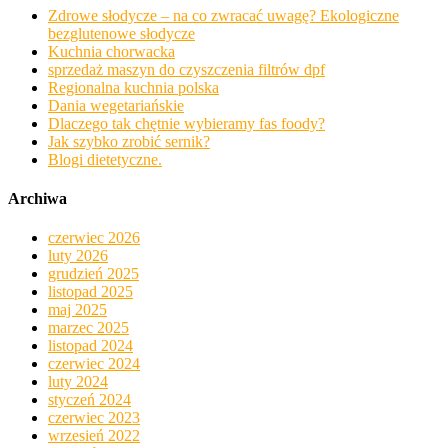
Zdrowe słodycze – na co zwracać uwagę? Ekologiczne
bezglutenowe słodycze
Kuchnia chorwacka
sprzedaż maszyn do czyszczenia filtrów dpf
Regionalna kuchnia polska
Dania wegetariańskie
Dlaczego tak chętnie wybieramy fas foody?
Jak szybko zrobić sernik?
Blogi dietetyczne.
Archiwa
czerwiec 2026
luty 2026
grudzień 2025
listopad 2025
maj 2025
marzec 2025
listopad 2024
czerwiec 2024
luty 2024
styczeń 2024
czerwiec 2023
wrzesień 2022