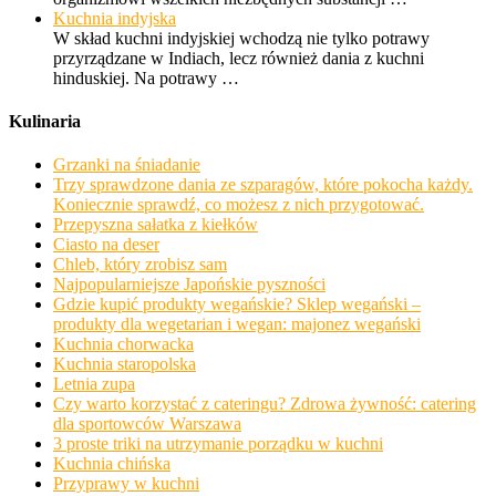
Kuchnia indyjska
W skład kuchni indyjskiej wchodzą nie tylko potrawy
przyrządzane w Indiach, lecz również dania z kuchni
hinduskiej. Na potrawy …
Kulinaria
Grzanki na śniadanie
Trzy sprawdzone dania ze szparagów, które pokocha każdy.
Koniecznie sprawdź, co możesz z nich przygotować.
Przepyszna sałatka z kiełków
Ciasto na deser
Chleb, który zrobisz sam
Najpopularniejsze Japońskie pyszności
Gdzie kupić produkty wegańskie? Sklep wegański –
produkty dla wegetarian i wegan: majonez wegański
Kuchnia chorwacka
Kuchnia staropolska
Letnia zupa
Czy warto korzystać z cateringu? Zdrowa żywność: catering
dla sportowców Warszawa
3 proste triki na utrzymanie porządku w kuchni
Kuchnia chińska
Przyprawy w kuchni