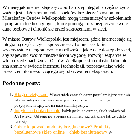
W miarę jak internet staje się coraz bardziej integralną częścią życia,
ważne jest także zrozumienie aspektów bezpieczeństwa online.
Mieszkańcy Ostrów Wielkopolski mogą uczestniczyć w szkoleniach
i programach edukacyjnych, które pomogą im zabezpieczyć swoje
dane osobowe i chronić się przed zagrożeniami w sieci.
W miasto Ostrów Wielkopolski jest miejscem, gdzie internet staje się
integralną częścią życia społeczności. To miejsce, które
wykorzystuje nieograniczone możliwości, jakie daje dostęp do sieci,
aby zapewnić swoim mieszkańcom wygodę, rozwój i wsparcie w
wielu dziedzinach życia. Ostrów Wielkopolski to miasto, które nie
zna granic w świecie internetu i technologii, pozostawiając wiele
przestrzeni do niekończącego się odkrywania i eksploracji.
Podobne posty:
Blogi dietetyczne.
W ostatnich czasach coraz popularniejsze staje się
zdrowe odżywianie. Związane jest to z przekonaniem o jego
pozytywnym wpływie na nasz stan fizyczny...
Indyk – od pola do stołu
Indyk gości na europejskich stołach od
XVI wieku . Od jego pojawienia się minęło już tak wiele lat, że udało
nam się...
Gdzie kupować produkty bezglutenowe? Produkty
bezglutenowe sklep online – chleb bezglutenowy
W