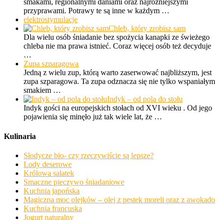
smakami, regionalnymi daniami oraz najróżniejszymi
przyprawami. Potrawy te są inne w każdym …
elektrostymulacje
Chleb, który zrobisz sam
Dla wielu osób śniadanie bez spożycia kanapki ze świeżego
chleba nie ma prawa istnieć. Coraz więcej osób też decyduje
…
Zupa szparagowa
Jedną z wielu zup, którą warto zaserwować najbliższym, jest
zupa szparagowa. Ta zupa odznacza się nie tylko wspaniałym
smakiem …
Indyk – od pola do stołu
Indyk gości na europejskich stołach od XVI wieku . Od jego
pojawienia się minęło już tak wiele lat, że …
Kulinaria
Słodycze bio- czy rzeczywiście są lepsze?
Lody deserowe
Królowa sałatek
Smaczne pieczywo śniadaniowe
Kuchnia japońska
Magiczna moc olejków – olej z pestek moreli oraz z awokado
Kuchnia francuska
Jogurt naturalny