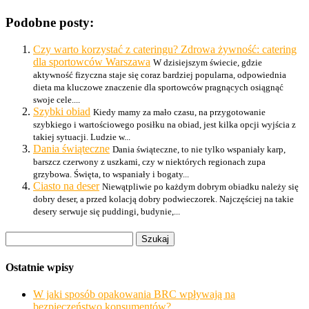
Podobne posty:
Czy warto korzystać z cateringu? Zdrowa żywność: catering
dla sportowców Warszawa
W dzisiejszym świecie, gdzie
aktywność fizyczna staje się coraz bardziej popularna, odpowiednia
dieta ma kluczowe znaczenie dla sportowców pragnących osiągnąć
swoje cele....
Szybki obiad
Kiedy mamy za mało czasu, na przygotowanie
szybkiego i wartościowego posiłku na obiad, jest kilka opcji wyjścia z
takiej sytuacji. Ludzie w...
Dania świąteczne
Dania świąteczne, to nie tylko wspaniały karp,
barszcz czerwony z uszkami, czy w niektórych regionach zupa
grzybowa. Święta, to wspaniały i bogaty...
Ciasto na deser
Niewątpliwie po każdym dobrym obiadku należy się
dobry deser, a przed kolacją dobry podwieczorek. Najczęściej na takie
desery serwuje się puddingi, budynie,...
Szukaj:
Ostatnie wpisy
W jaki sposób opakowania BRC wpływają na
bezpieczeństwo konsumentów?