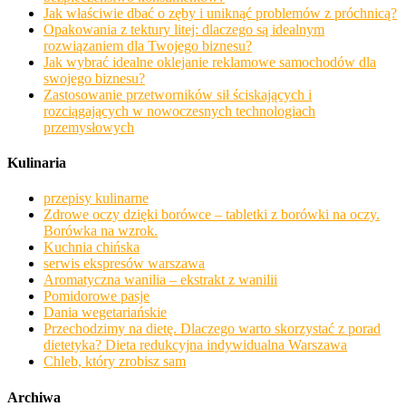
Jak właściwie dbać o zęby i uniknąć problemów z próchnicą?
Opakowania z tektury litej: dlaczego są idealnym
rozwiązaniem dla Twojego biznesu?
Jak wybrać idealne oklejanie reklamowe samochodów dla
swojego biznesu?
Zastosowanie przetworników sił ściskających i
rozciągających w nowoczesnych technologiach
przemysłowych
Kulinaria
przepisy kulinarne
Zdrowe oczy dzięki borówce – tabletki z borówki na oczy.
Borówka na wzrok.
Kuchnia chińska
serwis ekspresów warszawa
Aromatyczna wanilia – ekstrakt z wanilii
Pomidorowe pasje
Dania wegetariańskie
Przechodzimy na dietę. Dlaczego warto skorzystać z porad
dietetyka? Dieta redukcyjna indywidualna Warszawa
Chleb, który zrobisz sam
Archiwa