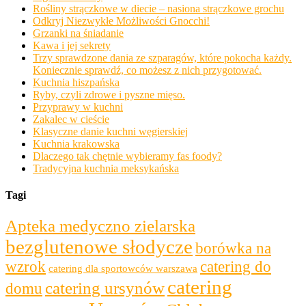
Rośliny strączkowe w diecie – nasiona strączkowe grochu
Odkryj Niezwykłe Możliwości Gnocchi!
Grzanki na śniadanie
Kawa i jej sekrety
Trzy sprawdzone dania ze szparagów, które pokocha każdy.
Koniecznie sprawdź, co możesz z nich przygotować.
Kuchnia hiszpańska
Ryby, czyli zdrowe i pyszne mięso.
Przyprawy w kuchni
Zakalec w cieście
Klasyczne danie kuchni węgierskiej
Kuchnia krakowska
Dlaczego tak chętnie wybieramy fas foody?
Tradycyjna kuchnia meksykańska
Tagi
Apteka medyczno zielarska
bezglutenowe słodycze
borówka na
wzrok
catering do
catering dla sportowców warszawa
catering
catering ursynów
domu