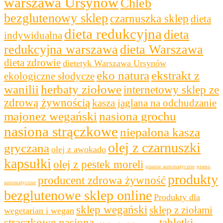
warszawa Ursynów
Chleb
bezglutenowy sklep
czarnuszka sklep
dieta
dieta redukcyjna
dieta
indywidualna
redukcyjna warszawa
dieta Warszawa
dieta zdrowie
dietetyk Warszawa Ursynów
eko natura
ekstrakt z
ekologiczne słodycze
wanilii
herbaty ziołowe
internetowy sklep ze
zdrową żywnością
kasza jaglana na odchudzanie
majonez wegański
nasiona grochu
nasiona strączkowe
niepalona kasza
olej z czarnuszki
gryczana
olej z awokado
kapsułki
olej z pestek moreli
pisanie automatyczne
pismo
produkty
producent zdrowa żywność
automatyczne
bezglutenowe sklep online
Produkty dla
sklep wegański
sklep z ziołami
wegetarian i wegan
strączkowe nasiona
tabletki