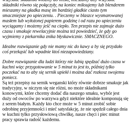
składniki równo się połączyły, na koniec miksujemy lub blenderem
mieszamy na gładka masę im bardziej gładkie ciasto tym
smaczniejsze po upieczeniu. . Pieczemy w blaszce wysmarowanej
masłem lub wyłożonej papierem godzinę i od razu po upieczeniu
wyciągamy i możemy jeść na ciepło. Ten przepis nie zajmuje dużo
czasu i smakuje rewelacyjnie można też powiedzieć, że gdy go
wyjmiemy z piekarnika znika błyskawicznie. SMACZNEGO.
Idealne rozwiązanie gdy nie mamy nic do kawy a by się przydało
coś przekąsić lub wpadnie ktoś niezapowiedziany.
Dobre rozwiązanie dla ludzi którzy nie lubią spędzać dużo czasu w
kuchni więc przygotowanie w 5 minut to jest to, później tylko
poczekać na to aby się sernik upiekł i można dać rozkosz swojemu
poniecz.
Są też przepisy na sernik weganski który równie dobrze smakuje jak
tradycyjny, w niczym się nie różni, no może składnikami
konowymi, które chcemy dodać dla naszego smaku, wybór jest
duży od owoców po warzywa gdyż niektóre idealnie komponują się
z serem białym. Każdy kto chce może w 5 minut zrobić sobie
odrobinę przyjemności i mieć satysfakcję, że nie spędził całego dnia
w kuchni tylko przysłowiową chwilkę, nasze chęci i piec minut
pracy sprawia radość każdemu.