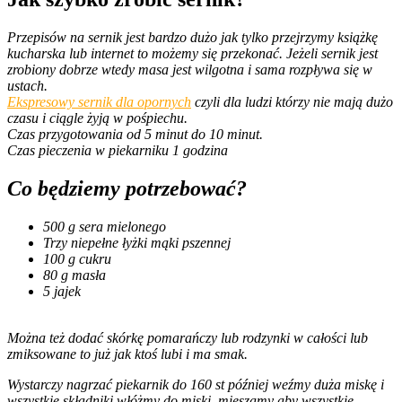
Przepisów na sernik jest bardzo dużo jak tylko przejrzymy książkę
kucharska lub internet to możemy się przekonać. Jeżeli sernik jest
zrobiony dobrze wtedy masa jest wilgotna i sama rozpływa się w
ustach.
Ekspresowy sernik dla opornych
czyli dla ludzi którzy nie mają dużo
czasu i ciągle żyją w pośpiechu.
Czas przygotowania od 5 minut do 10 minut.
Czas pieczenia w piekarniku 1 godzina
Co będziemy potrzebować?
500 g sera mielonego
Trzy niepełne łyżki mąki pszennej
100 g cukru
80 g masła
5 jajek
Można też dodać skórkę pomarańczy lub rodzynki w całości lub
zmiksowane to już jak ktoś lubi i ma smak.
Wystarczy nagrzać piekarnik do 160 st później weźmy duża miskę i
wszystkie składniki włóżmy do miski, mieszamy aby wszystkie