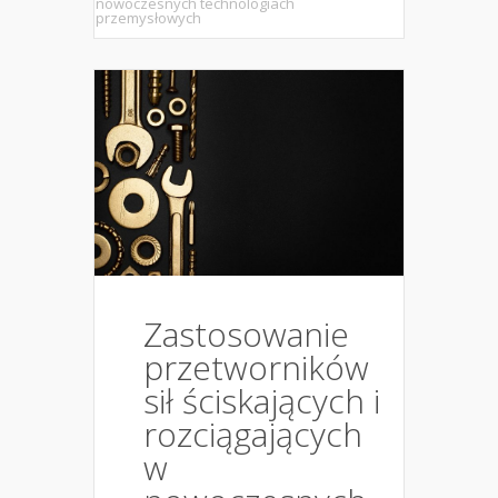
nowoczesnych technologiach
przemysłowych
Zastosowanie
przetworników
sił ściskających i
rozciągających
w