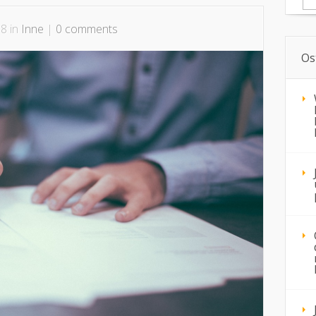
8 in
Inne
|
0 comments
Os