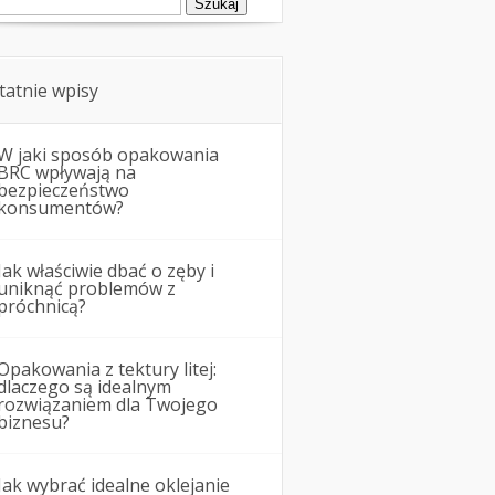
tatnie wpisy
W jaki sposób opakowania
BRC wpływają na
bezpieczeństwo
konsumentów?
Jak właściwie dbać o zęby i
uniknąć problemów z
próchnicą?
Opakowania z tektury litej:
dlaczego są idealnym
rozwiązaniem dla Twojego
biznesu?
Jak wybrać idealne oklejanie