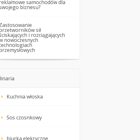
reklamowe samochodów dla
swojego biznesu?
Zastosowanie
przetworników sił
ściskających i rozciągających
w nowoczesnych
technologiach
przemysłowych
linaria
Kuchnia włoska
Sos czosnkowy
biurka elekryczne