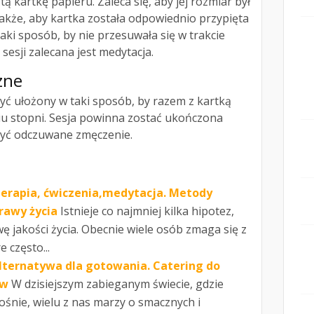
ą kartkę papieru. Zaleca się, aby jej rozmiar był
 także, aby kartka została odpowiednio przypięta
taki sposób, by nie przesuwała się w trakcie
sesji zalecana jest medytacja.
zne
yć ułożony w taki sposób, by razem z kartką
ciu stopni. Sesja powinna zostać ukończona
być odczuwane zmęczenie.
erapia, ćwiczenia,medytacja. Metody
rawy życia
Istnieje co najmniej kilka hipotez,
ę jakości życia. Obecnie wiele osób zmaga się z
 często...
lternatywa dla gotowania. Catering do
ów
W dzisiejszym zabieganym świecie, gdzie
ośnie, wielu z nas marzy o smacznych i