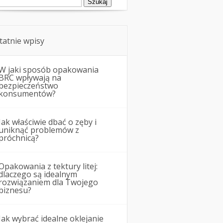
tatnie wpisy
W jaki sposób opakowania
BRC wpływają na
bezpieczeństwo
konsumentów?
Jak właściwie dbać o zęby i
uniknąć problemów z
próchnicą?
Opakowania z tektury litej:
dlaczego są idealnym
rozwiązaniem dla Twojego
biznesu?
Jak wybrać idealne oklejanie