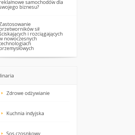
reklamowe samochodów dla
swojego biznesu?
Zastosowanie
przetworników sił
ściskających i rozciągających
w nowoczesnych
technologiach
przemysłowych
linaria
Zdrowe odżywianie
Kuchnia indyjska
Sos czosnkowy