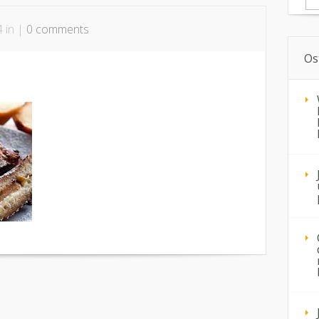
4 in |
0 comments
Os