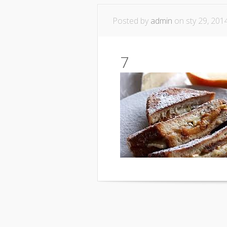
Posted by
admin
on sty 29, 201
7