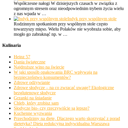
Współczesne nałogi W dzisiejszych czasach w związku z
ogromnym stresem oraz nieodpowiednim trybem życia wielu
z nas wpada w …
Indyk przy wspólnym stole
Rodzinnym spotkaniom przy wspólnym stole często
towarzyszy mięso. Wielu Polaków nie wyobraża sobie, aby
mogło go zabraknąć np. w …
Kulinaria
Heinz 57
Dania świąteczne
Najdroższe wino na świecie
W jaki sposób opakowania BRC wpływają na
bezpieczeństwo konsumentów?
Zdrowe odżywianie
Zdrowe słodycze – na co zwracać uwagę? Ekologiczne
bezglutenowe słodycze
Grzanki na śniadanie
Chleb, który zrobisz sam
Słodycze bio- czy rzeczywiście są lepsze?
Kuchenne wyzwania
Przechodzimy na dietę. Dlaczego warto skorzystać z porad
dietetyka? Dieta redukcyjna indywidualna Warszawa