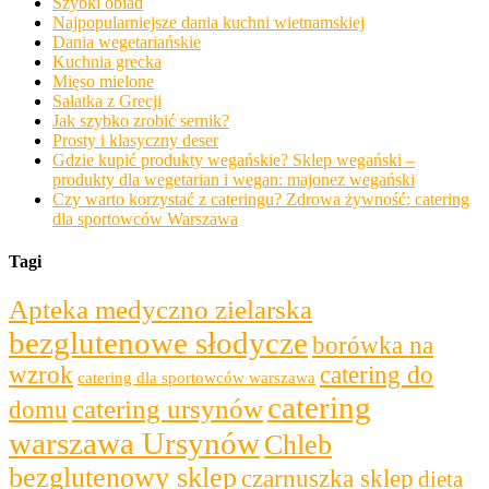
Szybki obiad
Najpopularniejsze dania kuchni wietnamskiej
Dania wegetariańskie
Kuchnia grecka
Mięso mielone
Sałatka z Grecji
Jak szybko zrobić sernik?
Prosty i klasyczny deser
Gdzie kupić produkty wegańskie? Sklep wegański –
produkty dla wegetarian i wegan: majonez wegański
Czy warto korzystać z cateringu? Zdrowa żywność: catering
dla sportowców Warszawa
Tagi
Apteka medyczno zielarska
bezglutenowe słodycze
borówka na
wzrok
catering do
catering dla sportowców warszawa
catering
catering ursynów
domu
warszawa Ursynów
Chleb
bezglutenowy sklep
czarnuszka sklep
dieta