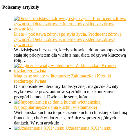
Polecamy artykuły
Dieta – podstawa zdrowego stylu życia. Producent zdrowa
żywność. Dieta i zdrowie: internetowy sklep ze zdrową
żywnością
W dzisiejszych czasach, kiedy zdrowie i dobre samopoczucie
stają się priorytetem dla wielu z nas, dieta odgrywa kluczową
rolę …
Magiczne światy w literaturze: Zaklinaczka i Kroniki
rozdartego świata
Dla miłośników literatury fantastycznej, magiczne światy
wykreowane przez autorów są źródłem nieskończonych
przygód i emocji. Dwie takie serie, które …
Najpopularniejsze dania kuchni wietnamskiej
Wietnamska kuchnia to połączenie kuchni chińskiej z kuchnią
francuską, choć widoczne są różnice w poszczególnych
daniach. W tym artykule …
Uzależnienia XXI wieku.