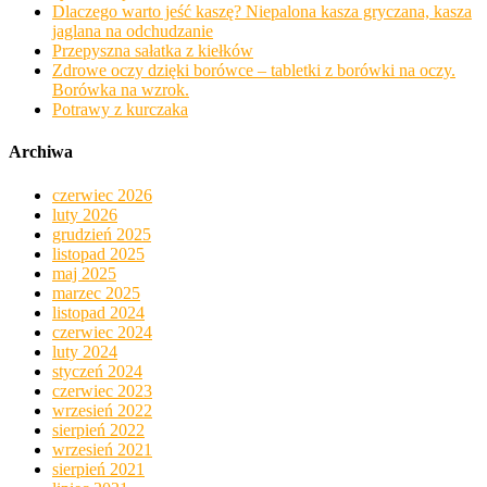
Dlaczego warto jeść kaszę? Niepalona kasza gryczana, kasza
jaglana na odchudzanie
Przepyszna sałatka z kiełków
Zdrowe oczy dzięki borówce – tabletki z borówki na oczy.
Borówka na wzrok.
Potrawy z kurczaka
Archiwa
czerwiec 2026
luty 2026
grudzień 2025
listopad 2025
maj 2025
marzec 2025
listopad 2024
czerwiec 2024
luty 2024
styczeń 2024
czerwiec 2023
wrzesień 2022
sierpień 2022
wrzesień 2021
sierpień 2021