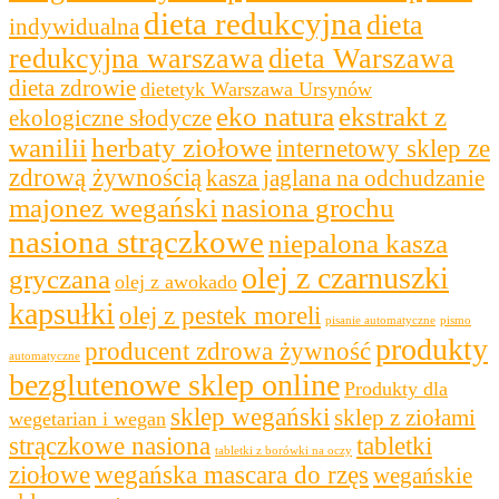
dieta redukcyjna
dieta
indywidualna
redukcyjna warszawa
dieta Warszawa
dieta zdrowie
dietetyk Warszawa Ursynów
eko natura
ekstrakt z
ekologiczne słodycze
wanilii
herbaty ziołowe
internetowy sklep ze
zdrową żywnością
kasza jaglana na odchudzanie
majonez wegański
nasiona grochu
nasiona strączkowe
niepalona kasza
olej z czarnuszki
gryczana
olej z awokado
kapsułki
olej z pestek moreli
pisanie automatyczne
pismo
produkty
producent zdrowa żywność
automatyczne
bezglutenowe sklep online
Produkty dla
sklep wegański
sklep z ziołami
wegetarian i wegan
strączkowe nasiona
tabletki
tabletki z borówki na oczy
ziołowe
wegańska mascara do rzęs
wegańskie