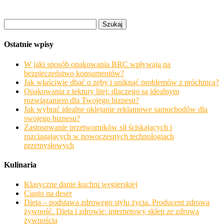
Szukaj:
Ostatnie wpisy
W jaki sposób opakowania BRC wpływają na
bezpieczeństwo konsumentów?
Jak właściwie dbać o zęby i uniknąć problemów z próchnicą?
Opakowania z tektury litej: dlaczego są idealnym
rozwiązaniem dla Twojego biznesu?
Jak wybrać idealne oklejanie reklamowe samochodów dla
swojego biznesu?
Zastosowanie przetworników sił ściskających i
rozciągających w nowoczesnych technologiach
przemysłowych
Kulinaria
Klasyczne danie kuchni węgierskiej
Ciasto na deser
Dieta – podstawa zdrowego stylu życia. Producent zdrowa
żywność. Dieta i zdrowie: internetowy sklep ze zdrową
żywnością